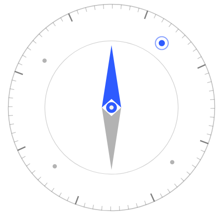
N
W
O
Z