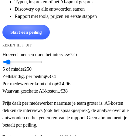
Typen, inspreken of het AI-spraakgesprek
Discovery op alle antwoorden samen
Rapport met tools, prijzen en eerste stappen
Start een peiling
REKEN HET UIT
Hoeveel mensen doen het interview?
25
5 of minder
250
Zelfstandig, per peiling
€374
Per medewerker komt dat op
€
14,96
Waarvan geschatte AI-kosten
±
€38
Prijs daalt per medewerker naarmate je team groter is. AI-kosten
dekken de interviews (ook het spraakgesprek), de analyse over alle
antwoorden en het genereren van je rapport. Geen abonnement: je
betaalt per peiling.