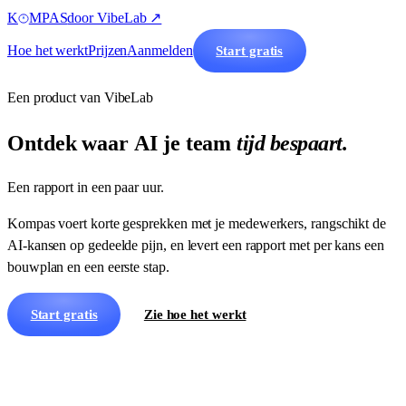
K
MPAS
door VibeLab ↗
Hoe het werkt
Prijzen
Aanmelden
Start gratis
Een product van VibeLab
Ontdek
waar
AI
je
team
tijd bespaart.
Een rapport in een paar uur.
Kompas voert korte gesprekken met je medewerkers, rangschikt de
AI-kansen op gedeelde pijn, en levert een rapport met per kans een
bouwplan en een eerste stap.
Start gratis
Zie hoe het werkt